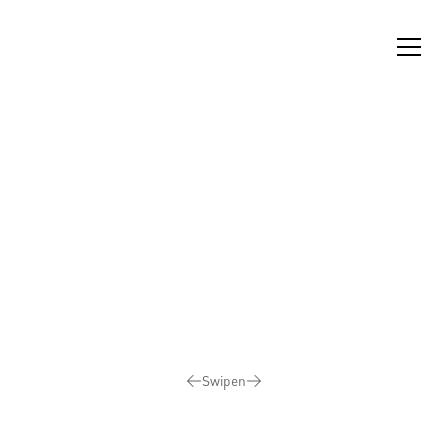
Bilder
94
%
werden
geladen...
Swipen