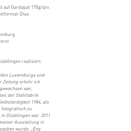
kt auf Gardapat 170g/qm.
telformat-Dias.
xemburg
orst
delingen realisiert.
Süden Luxemburgs und
 Zeitung erfuhr ich
ufgewachsen war,
eil der Stahlfabrik
elbständigkeit 1984, als
fotografisch zu
in Düdelingen war. 2011
meiner Ausstellung in
usgeben wurde. „Eng