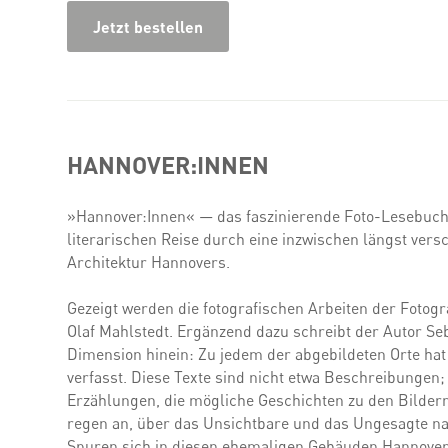
Jetzt bestellen
HANNOVER:INNEN
»Hannover:Innen« — das faszinierende Foto-Lesebuch 
literarischen Reise durch eine inzwischen längst ver
Architektur Hannovers.
Gezeigt werden die fotografischen Arbeiten der Fotog
Olaf Mahlstedt. Ergänzend dazu schreibt der Autor Se
Dimension hinein: Zu jedem der abgebildeten Orte hat e
verfasst. Diese Texte sind nicht etwa Beschreibungen; 
Erzählungen, die mögliche Geschichten zu den Bildern
regen an, über das Unsichtbare und das Ungesagte n
Spuren sich in diesen ehemaligen Gebäuden Hannovers