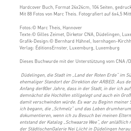
Hardcover Buch, Format 24x24cm, 104 Seiten, gedruc
Mit 88 Fotos von Marc Theis. Fotografiert auf 6x4,5 Mit
Fotos:© Marc Theis, Hannover
Texte:© Gilles Zeimet, Dirketor CNA, Düdelingen, Lu
Grafik-Design:© Bernhard Hähnel, Isernhagen-Kirchh
Verlag: ÉditionsErnster, Luxemburg, Luxemburg
Dieses Buchwurde mit der Unterstützung vom CNA /Dü
Düdelingen, die Stadt im „Land der Roten Erde“ im 
ehemaliger Standort der Direktion der ARBED. Aus der
Anfang der80er Jahre, dass in der Stadt, in der ich a
demnächst die Hochöfen stillgelegt und auch ein Großt
damit verschwinden würde. Es war zu Beginn meiner S
ich begann, die „Schmelz“ und das Leben drumherum 
dokumentieren, wenn ich zu Besuch bei meinen Eltern 
entstand der Katalog „Schwaarze Wee“, der anläßlich 
der StädtischenGalerie Nei Liicht in Düdelingen hera