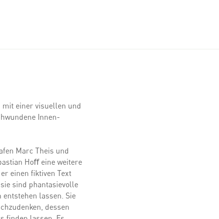
mit einer visuellen und
schwundene Innen-
rafen Marc Theis und
bastian Hoﬀ eine weitere
r einen fiktiven Text
sie sind phantasievolle
 entstehen lassen. Sie
achzudenken, dessen
 finden lassen. Es