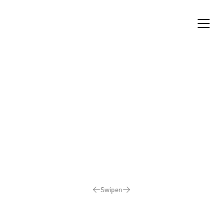
Bilder
90
%
werden
geladen...
Swipen