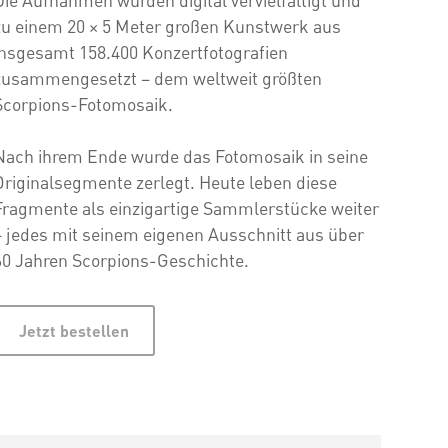
Die Aufnahmen wurden digital vervielfältigt und
zu einem 20 × 5 Meter großen Kunstwerk aus
insgesamt 158.400 Konzertfotografien
zusammengesetzt – dem weltweit größten
Scorpions-Fotomosaik.
Nach ihrem Ende wurde das Fotomosaik in seine
Originalsegmente zerlegt. Heute leben diese
Fragmente als einzigartige Sammlerstücke weiter
– jedes mit seinem eigenen Ausschnitt aus über
60 Jahren Scorpions-Geschichte.
Jetzt bestellen